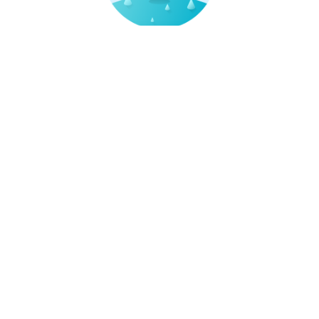
打开四川观察，参与更多评论
大家都在看
查看观观热榜
雷雨、暴雨、大风！成都这些地方注意
1
@司机朋友 8月11日起，成都此处通行有变
2
免票观赛！8月15日，“张雪机车”冠军车手亮相成都
3
推荐新闻