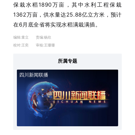
保栽水稻1890万亩，其中水利工程保栽
1362万亩，供水量达25.88亿立方米，预计
在6月底全省将实现水稻满栽满插。
编辑:
童立
责编:
杨欣
校对:
王奕
审核:
王珊珊
所属专题
四川新闻联播