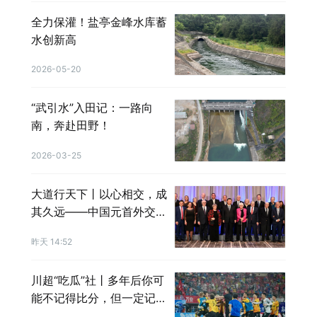
全力保灌！盐亭金峰水库蓄
水创新高
2026-05-20
“武引水”入田记：一路向
南，奔赴田野！
2026-03-25
大道行天下丨以心相交，成
其久远——中国元首外交的
世界情怀与大国气派
昨天 14:52
川超“吃瓜”社丨多年后你可
能不记得比分，但一定记得
那晚雨很大，心很燃！