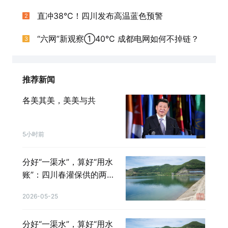
直冲38°C！四川发布高温蓝色预警
2
“六网”新观察①40°C 成都电网如何不掉链？
3
推荐新闻
各美其美，美美与共
5小时前
分好“一渠水”，算好“用水
账”：四川春灌保供的两个
关键词
2026-05-25
分好“一渠水”，算好“用水