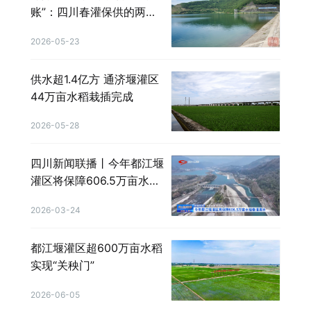
账”：四川春灌保供的两个
关键词
2026-05-23
供水超1.4亿方 通济堰灌区
44万亩水稻栽插完成
2026-05-28
四川新闻联播丨今年都江堰
灌区将保障606.5万亩水稻
春灌用水
2026-03-24
都江堰灌区超600万亩水稻
实现“关秧门”
2026-06-05